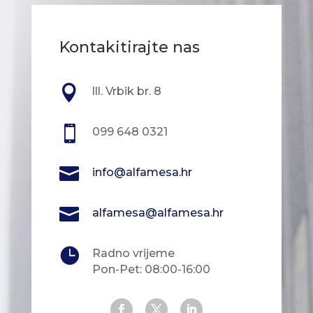
Kontakitirajte nas

lll. Vrbik br. 8

099 648 0321

info@alfamesa.hr

alfamesa@alfamesa.hr

Radno vrijeme
Pon-Pet: 08:00-16:00