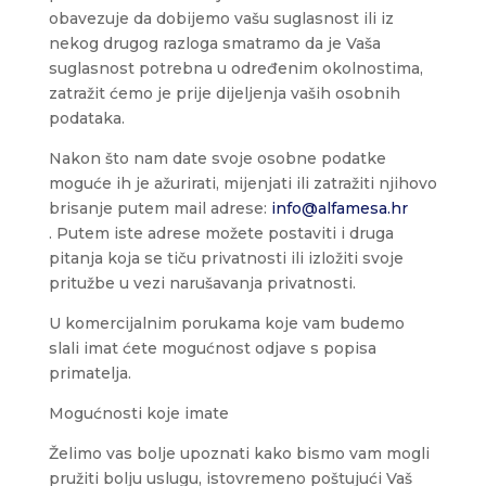
obavezuje da dobijemo vašu suglasnost ili iz
nekog drugog razloga smatramo da je Vaša
suglasnost potrebna u određenim okolnostima,
zatražit ćemo je prije dijeljenja vaših osobnih
podataka.
Nakon što nam date svoje osobne podatke
moguće ih je ažurirati, mijenjati ili zatražiti njihovo
brisanje putem mail adrese:
info@alfamesa.hr
.
Putem iste adrese možete postaviti i druga
pitanja koja se tiču privatnosti ili izložiti svoje
pritužbe u vezi narušavanja privatnosti.
U komercijalnim porukama koje vam budemo
slali imat ćete mogućnost odjave s popisa
primatelja.
Mogućnosti koje imate
Želimo vas bolje upoznati kako bismo vam mogli
pružiti bolju uslugu, istovremeno poštujući Vaš